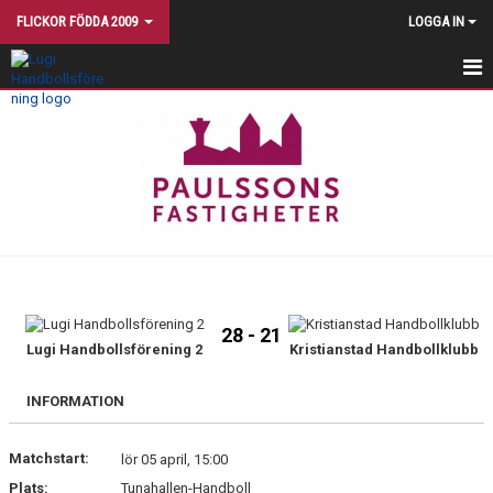
FLICKOR FÖDDA 2009
LOGGA IN
START
NYHETER
TRUPPEN
TRÄNINGSTIDER
KALENDER
28 - 21
MATCHER
Lugi Handbollsförening 2
Kristianstad Handbollklubb
KONTAKT
INFORMATION
TRÄNINGSINRIKTNING
Matchstart:
lör 05 april, 15:00
Plats:
Tunahallen-Handboll
BILDGALLERI