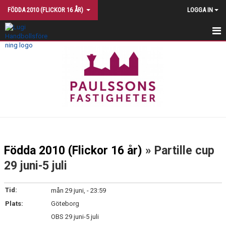
FÖDDA 2010 (FLICKOR 16 ÅR)
LOGGA IN
START
NYHETER
TRUPPEN
TRÄNINGSTIDER
KALENDER
Födda 2010 (Flickor 16 år)
» Partille cup
MATCHER
29 juni-5 juli
KONTAKT
Tid:
mån 29 juni, - 23:59
TRÄNINGSINRIKTNING
Plats:
Göteborg
OBS 29 juni-5 juli
BILDGALLERI