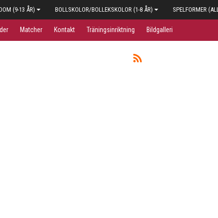
OM (9-13 ÅR)
BOLLSKOLOR/BOLLEKSKOLOR (1-8 ÅR)
SPELFORMER (AL
der
Matcher
Kontakt
Träningsinriktning
Bildgalleri