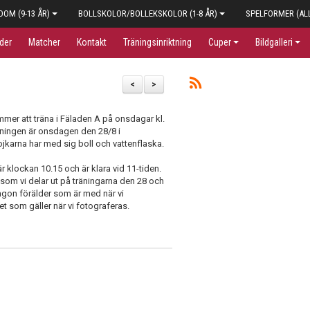
OM (9-13 ÅR)
BOLLSKOLOR/BOLLEKSKOLOR (1-8 ÅR)
SPELFORMER (AL
der
Matcher
Kontakt
Träningsinriktning
Cuper
Bildgalleri
<
>
ommer att träna i Fäladen A på onsdagar kl.
räningen är onsdagen den 28/8 i
tt pojkarna har med sig boll och vattenflaska.
r klockan 10.15 och är klara vid 11-tiden.
 som vi delar ut på träningarna den 28 och
ågon förälder som är med när vi
det som gäller när vi fotograferas.