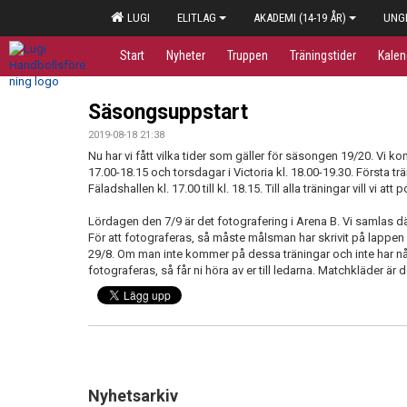
LUGI
ELITLAG
AKADEMI (14-19 ÅR)
UNGD
Start
Nyheter
Truppen
Träningstider
Kalen
Säsongsuppstart
2019-08-18 21:38
Nu har vi fått vilka tider som gäller för säsongen 19/20. Vi k
17.00-18.15 och torsdagar i Victoria kl. 18.00-19.30. Första t
Fäladshallen kl. 17.00 till kl. 18.15. Till alla träningar vill vi a
Lördagen den 7/9 är det fotografering i Arena B. Vi samlas dä
För att fotograferas, så måste målsman har skrivit på lappen
29/8. Om man inte kommer på dessa träningar och inte har n
fotograferas, så får ni höra av er till ledarna. Matchkläder är 
Nyhetsarkiv