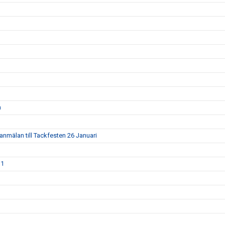
n
mälan till Tackfesten 26 Januari
11