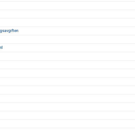
ngsavgiften
il