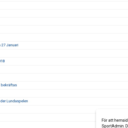
 27 Januari
018
 bekräftas
under Lundaspelen
För att hemsid
SportAdmin. De