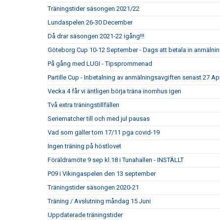
Träningstider säsongen 2021/22
Lundaspelen 26-30 December
Då drar säsongen 2021-22 igång!!!
Göteborg Cup 10-12 September - Dags att betala in anmälni
På gång med LUGI - Tipsprommenad
Partille Cup - Inbetalning av anmälningsavgiften senast 27 Apr
Vecka 4 får vi äntligen börja träna inomhus igen
Två extra träningstillfällen
Seriematcher till och med jul pausas
Vad som gäller tom 17/11 pga covid-19
Ingen träning på höstlovet
Föräldramöte 9 sep kl.18 i Tunahallen - INSTÄLLT
P09 i Vikingaspelen den 13 september
Träningstider säsongen 2020-21
Träning / Avslutning måndag 15 Juni
Uppdaterade träningstider