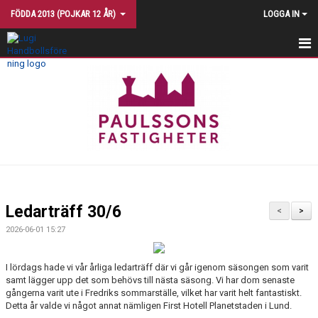
FÖDDA 2013 (POJKAR 12 ÅR)
LOGGA IN
HEM
NYHETER
TRUPPEN
TRÄNINGSTIDER
KALENDER
Ledarträff 30/6
<
>
MATCHER
2026-06-01 15:27
KONTAKT
I lördags hade vi vår årliga ledarträff där vi går igenom säsongen som varit
samt lägger upp det som behövs till nästa säsong. Vi har dom senaste
TRÄNINGSINRIKTNING
gångerna varit ute i Fredriks sommarställe, vilket har varit helt fantastiskt.
Detta år valde vi något annat nämligen First Hotell Planetstaden i Lund.
BILDGALLERI