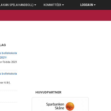
LA KAN SPELA HANDBOLL)
KOMMITTÉER
LOGGA IN
 LAG
s bollekskola
2021!
or födda 2021
s bollekskola
ar 6 år)
,
HUVUDPARTNER