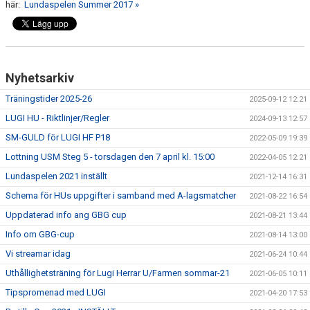
här:
Lundaspelen Summer 2017 »
USM & CUPER 25/26
TRÄNINGSTIDER MM
Nyhetsarkiv
KIOSKSCHEMA
Träningstider 2025-26
2025-09-12 12:21
LUGI HU - Riktlinjer/Regler
FÖRSÄKRING
2024-09-13 12:57
SM-GULD för LUGI HF P18
2022-05-09 19:39
BILDGALLERI
Lottning USM Steg 5 - torsdagen den 7 april kl. 15:00
2022-04-05 12:21
Lundaspelen 2021 inställt
OM LAGHEMSIDAN
2021-12-14 16:31
Schema för HUs uppgifter i samband med A-lagsmatcher
2021-08-22 16:54
Uppdaterad info ang GBG cup
2021-08-21 13:44
Info om GBG-cup
2021-08-14 13:00
Vi streamar idag
2021-06-24 10:44
Uthållighetsträning för Lugi Herrar U/Farmen sommar-21
2021-06-05 10:11
Tipspromenad med LUGI
2021-04-20 17:53