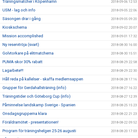
Träningsmatcher i Köpenhamn
2018-09-06 12:53
USM - lag och info
2018-09-05 22:06
Säsongen drar i gång
2018-09-05 09:20
Kioskschema
2018-09-02 20:07
Mission accomplished
2018-09-01 17:32
Ny reservtröja (svart)
2018-08-30 16:00
Golvtorkare på elitmatcherna
2018-08-30 15:51
PUMA-skor 30% rabatt
2018-08-29 22:58
Lagarbete!!!
2018-08-29 22:30
Håll reda på kallelser - skaffa medlemsappen
2018-08-28 17:16
Grupper för Gerdahallsträning (info)
2018-08-27 16:22
Träningstider och Göteborg Cup (info)
2018-08-27 12:39
Påminnelse landskamp Sverige - Spanien
2018-08-25 15:23
Onsdagsgrupperna klara
2018-08-22 21:23
Föräldramötet - presentationen!
2018-08-22 09:52
Program för träningshelgen 25-26 augusti
2018-08-20 17:03