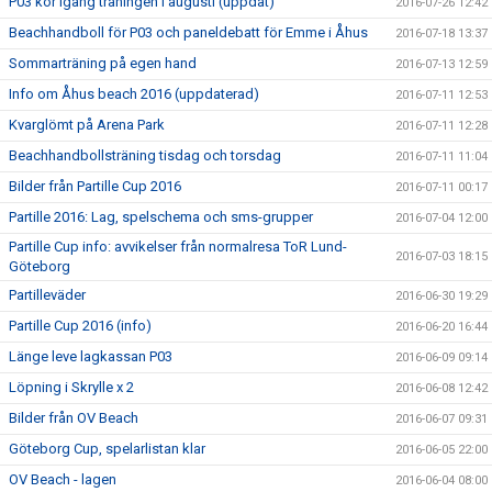
P03 kör igång träningen i augusti (uppdat)
2016-07-26 12:42
Beachhandboll för P03 och paneldebatt för Emme i Åhus
2016-07-18 13:37
Sommarträning på egen hand
2016-07-13 12:59
Info om Åhus beach 2016 (uppdaterad)
2016-07-11 12:53
Kvarglömt på Arena Park
2016-07-11 12:28
Beachhandbollsträning tisdag och torsdag
2016-07-11 11:04
Bilder från Partille Cup 2016
2016-07-11 00:17
Partille 2016: Lag, spelschema och sms-grupper
2016-07-04 12:00
Partille Cup info: avvikelser från normalresa ToR Lund-
2016-07-03 18:15
Göteborg
Partilleväder
2016-06-30 19:29
Partille Cup 2016 (info)
2016-06-20 16:44
Länge leve lagkassan P03
2016-06-09 09:14
Löpning i Skrylle x 2
2016-06-08 12:42
Bilder från OV Beach
2016-06-07 09:31
Göteborg Cup, spelarlistan klar
2016-06-05 22:00
OV Beach - lagen
2016-06-04 08:00