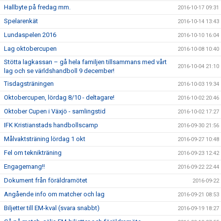
Hallbyte på fredag mm.
2016-10-17 09:31
Spelarenkät
2016-10-14 13:43
Lundaspelen 2016
2016-10-10 16:04
Lag oktobercupen
2016-10-08 10:40
Stötta lagkassan – gå hela familjen tillsammans med vårt
2016-10-04 21:10
lag och se världshandboll 9 december!
Tisdagsträningen
2016-10-03 19:34
Oktobercupen, lördag 8/10 - deltagare!
2016-10-02 20:46
Oktober Cupen i Växjö - samlingstid
2016-10-02 17:27
IFK Kristianstads handbollscamp
2016-09-30 21:56
Målvaktsträning lördag 1 okt
2016-09-27 10:48
Fel om teknikträning
2016-09-23 12:42
Engagemang!!
2016-09-22 22:44
Dokument från föräldramötet
2016-09-22
Angående info om matcher och lag
2016-09-21 08:53
Biljetter till EM-kval (svara snabbt)
2016-09-19 18:27