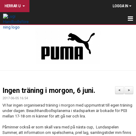
HERRAR U
LOGGA IN
START
NYHETER
TRUPPEN
TRÄNINGSTIDER
KALENDER
Ingen träning i morgon, 6 juni.
<
>
MATCHER
2017-06-05 16:54
VI har ingen organiserad träning i morgon med uppmuntrat till egen träning
KONTAKT
under dagen. Beachhandbollsplanerna i stadsparken är bokade för P03
mellan 17-18 om ni känner för att gå ner och lira.
TRÄNINGSINRIKTNING
Påminner också er som skall vara med på nästa cup, Lundaspelen
Summer, att information om spelschema, prel lag, samlingstider mm finns
RIKTLINJER