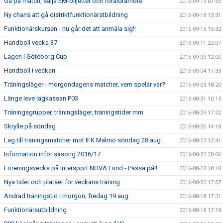
Gå på match, sälja EM-biljetter och föräldramöte
2016-09-19 07:55
Ny chans att gå distriktfunktionärstbildning
2016-09-18 13:31
Funktionärskursen - nu går det att anmäla sig!!
2016-09-15 15:32
Handboll vecka 37
2016-09-11 22:07
Lagen i Göteborg Cup
2016-09-09 12:00
Handboll i veckan
2016-09-04 17:33
Träningsläger - morgondagens matcher, vem spelar var?
2016-09-03 18:20
Länge leve lagkassan P03
2016-08-31 10:15
Träningsgrupper, träningsläger, träningstider mm
2016-08-29 17:22
Skrylle på söndag
2016-08-26 14:18
Lag till träningsmatcher mot IFK Malmö söndag 28 aug
2016-08-23 12:41
Information inför säsong 2016/17
2016-08-22 20:06
Föreningsvecka på Intersport NOVA Lund - Passa på!!
2016-08-22 18:10
Nya tider och platser för veckans träning
2016-08-22 17:57
Ändrad träningstid i morgon, fredag 19 aug
2016-08-18 17:31
Funktionärsutbildning
2016-08-18 17:18