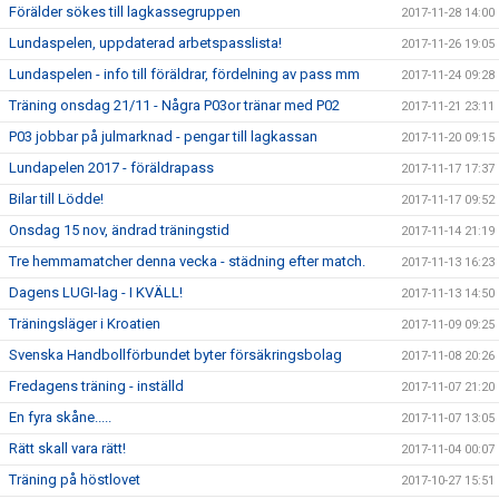
Förälder sökes till lagkassegruppen
2017-11-28 14:00
Lundaspelen, uppdaterad arbetspasslista!
2017-11-26 19:05
Lundaspelen - info till föräldrar, fördelning av pass mm
2017-11-24 09:28
Träning onsdag 21/11 - Några P03or tränar med P02
2017-11-21 23:11
P03 jobbar på julmarknad - pengar till lagkassan
2017-11-20 09:15
Lundapelen 2017 - föräldrapass
2017-11-17 17:37
Bilar till Lödde!
2017-11-17 09:52
Onsdag 15 nov, ändrad träningstid
2017-11-14 21:19
Tre hemmamatcher denna vecka - städning efter match.
2017-11-13 16:23
Dagens LUGI-lag - I KVÄLL!
2017-11-13 14:50
Träningsläger i Kroatien
2017-11-09 09:25
Svenska Handbollförbundet byter försäkringsbolag
2017-11-08 20:26
Fredagens träning - inställd
2017-11-07 21:20
En fyra skåne.....
2017-11-07 13:05
Rätt skall vara rätt!
2017-11-04 00:07
Träning på höstlovet
2017-10-27 15:51