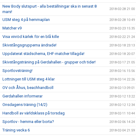
New Body slutspurt - alla beställningar ska in senast 8
2018-02-28 21:00
mars!
USM steg 4 på hemmaplan
2018-02-28 10:49
Matcher v9
2018-02-23 15:35
Visa vinröd kärlek för en blå kille
2018-02-22 21:24
Skivstångsgrupperna ändrade!
2018-02-18 23:13
Uppdaterat städschema, EHF-matcher tillagda!
2018-02-18 20:07
Skivstångsträning på Gerdahallen - grupper och tider!
2018-02-17 21:05
Sportlovsträning!
2018-02-16 15:56
Lottningen till USM steg 4 klar
2018-02-14 22:26
OV och Åhus, beachhandboll
2018-02-13 09:01
Gerdahallen informerar
2018-02-12 13:22
Onsdagens träning (14/2)
2018-02-12 12:34
Handboll av världsklass på torsdag
2018-02-11 10:44
Sportlov - hemma eller borta?
2018-02-06 14:24
Träning vecka 6
2018-02-04 21:59