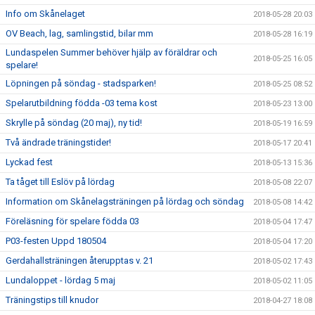
Info om Skånelaget
2018-05-28 20:03
OV Beach, lag, samlingstid, bilar mm
2018-05-28 16:19
Lundaspelen Summer behöver hjälp av föräldrar och
2018-05-25 16:05
spelare!
Löpningen på söndag - stadsparken!
2018-05-25 08:52
Spelarutbildning födda -03 tema kost
2018-05-23 13:00
Skrylle på söndag (20 maj), ny tid!
2018-05-19 16:59
Två ändrade träningstider!
2018-05-17 20:41
Lyckad fest
2018-05-13 15:36
Ta tåget till Eslöv på lördag
2018-05-08 22:07
Information om Skånelagsträningen på lördag och söndag
2018-05-08 14:42
Föreläsning för spelare födda 03
2018-05-04 17:47
P03-festen Uppd 180504
2018-05-04 17:20
Gerdahallsträningen återupptas v. 21
2018-05-02 17:43
Lundaloppet - lördag 5 maj
2018-05-02 11:05
Träningstips till knudor
2018-04-27 18:08