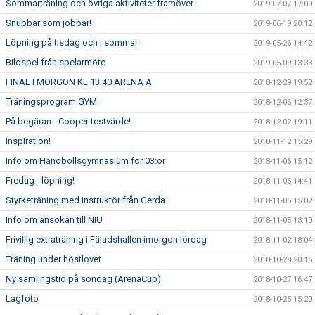
Sommarträning och övriga aktiviteter framöver
2019-07-07 17:00
Snubbar som jobbar!
2019-06-19 20:12
Löpning på tisdag och i sommar
2019-05-26 14:42
Bildspel från spelarmöte
2019-05-09 13:33
FINAL I MORGON KL 13:40 ARENA A
2018-12-29 19:52
Träningsprogram GYM
2018-12-06 12:37
På begäran - Cooper testvärde!
2018-12-02 19:11
Inspiration!
2018-11-12 15:29
Info om Handbollsgymnasium för 03:or
2018-11-06 15:12
Fredag - löpning!
2018-11-06 14:41
Styrketräning med instruktör från Gerda
2018-11-05 15:02
Info om ansökan till NIU
2018-11-05 13:10
Frivillig extraträning i Fäladshallen imorgon lördag
2018-11-02 18:04
Träning under höstlovet
2018-10-28 20:15
Ny samlingstid på söndag (ArenaCup)
2018-10-27 16:47
Lagfoto
2018-10-25 15:20