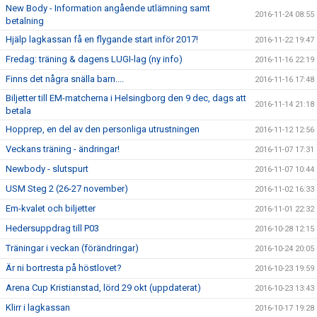
New Body - Information angående utlämning samt
2016-11-24 08:55
betalning
Hjälp lagkassan få en flygande start inför 2017!
2016-11-22 19:47
Fredag: träning & dagens LUGI-lag (ny info)
2016-11-16 22:19
Finns det några snälla barn....
2016-11-16 17:48
Biljetter till EM-matcherna i Helsingborg den 9 dec, dags att
2016-11-14 21:18
betala
Hopprep, en del av den personliga utrustningen
2016-11-12 12:56
Veckans träning - ändringar!
2016-11-07 17:31
Newbody - slutspurt
2016-11-07 10:44
USM Steg 2 (26-27 november)
2016-11-02 16:33
Em-kvalet och biljetter
2016-11-01 22:32
Hedersuppdrag till P03
2016-10-28 12:15
Träningar i veckan (förändringar)
2016-10-24 20:05
Är ni bortresta på höstlovet?
2016-10-23 19:59
Arena Cup Kristianstad, lörd 29 okt (uppdaterat)
2016-10-23 13:43
Klirr i lagkassan
2016-10-17 19:28