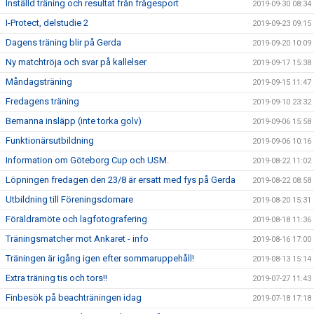
Inställd träning och resultat från frågesport
2019-09-30 08:34
I-Protect, delstudie 2
2019-09-23 09:15
Dagens träning blir på Gerda
2019-09-20 10:09
Ny matchtröja och svar på kallelser
2019-09-17 15:38
Måndagsträning
2019-09-15 11:47
Fredagens träning
2019-09-10 23:32
Bemanna insläpp (inte torka golv)
2019-09-06 15:58
Funktionärsutbildning
2019-09-06 10:16
Information om Göteborg Cup och USM.
2019-08-22 11:02
Löpningen fredagen den 23/8 är ersatt med fys på Gerda
2019-08-22 08:58
Utbildning till Föreningsdomare
2019-08-20 15:31
Föräldramöte och lagfotografering
2019-08-18 11:36
Träningsmatcher mot Ankaret - info
2019-08-16 17:00
Träningen är igång igen efter sommaruppehåll!
2019-08-13 15:14
Extra träning tis och tors!!
2019-07-27 11:43
Finbesök på beachträningen idag
2019-07-18 17:18