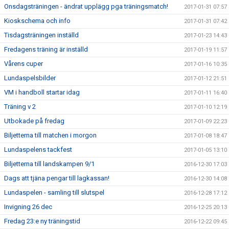
Onsdagsträningen - ändrat upplägg pga träningsmatch!
2017-01-31 07:57
Kioskschema och info
2017-01-31 07:42
Tisdagsträningen inställd
2017-01-23 14:43
Fredagens träning är inställd
2017-01-19 11:57
Vårens cuper
2017-01-16 10:35
Lundaspelsbilder
2017-01-12 21:51
VM i handboll startar idag
2017-01-11 16:40
Träning v 2
2017-01-10 12:19
Utbokade på fredag
2017-01-09 22:23
Biljetterna till matchen i morgon
2017-01-08 18:47
Lundaspelens tackfest
2017-01-05 13:10
Biljetterna till landskampen 9/1
2016-12-30 17:03
Dags att tjäna pengar till lagkassan!
2016-12-30 14:08
Lundaspelen - samling till slutspel
2016-12-28 17:12
Invigning 26 dec
2016-12-25 20:13
Fredag 23:e ny träningstid
2016-12-22 09:45