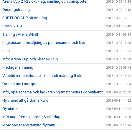
Arena Cup 27-28 okt - lag, samling och transporter
2018-10-23 13:44
Onsdagsträning
2018-10-22 19:43
EHF EURO CUP på onsdag
2018-10-22 12:51
Rovinj 2019
2018-10-15 17:43
Träning i Arena B-hall
2018-10-11 09:34
Lagkassan - försäljning av parmesanost och ljus
2018-10-09 11:06
Länk
2018-10-05 18:25
Info: Arena Cup och Skadevi Cup
2018-10-03 22:29
Fredagens träning
2018-10-03 09:14
Vi behöver funktionärer till match måndag 8 okt
2018-10-02 13:12
Domarkurs i morgon
2018-10-02 13:04
Info, spelschema och lag - träningsmatcherna i Köpenhamn
2018-09-20 22:12
Ny chans att gå domarkurs
2018-09-11 14:52
Gyminfo!
2018-09-11 14:02
Info ang. fredag, lördag & söndag
2018-09-11 11:00
Morgondagens träning flyttat!!!
2018-09-09 16:16