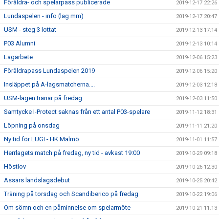
Föräldra- och spelarpass publicerade
2019-12-17 22:26
Lundaspelen - info (lag mm)
2019-12-17 20:47
USM - steg 3 lottat
2019-12-13 17:14
P03 Alumni
2019-12-13 10:14
Lagarbete
2019-12-06 15:23
Föräldrapass Lundaspelen 2019
2019-12-06 15:20
Insläppet på A-lagsmatcherna....
2019-12-03 12:18
USM-lagen tränar på fredag
2019-12-03 11:50
Samtycke I-Protect saknas från ett antal P03-spelare
2019-11-12 18:31
Löpning på onsdag
2019-11-11 21:20
Ny tid för LUGI - HK Malmö
2019-11-01 11:57
Herrlagets match på fredag, ny tid - avkast 19:00
2019-10-29 09:18
Höstlov
2019-10-26 12:30
Assars landslagsdebut
2019-10-25 20:42
Träning på torsdag och Scandiberico på fredag
2019-10-22 19:06
Om sömn och en påminnelse om spelarmöte
2019-10-21 11:13