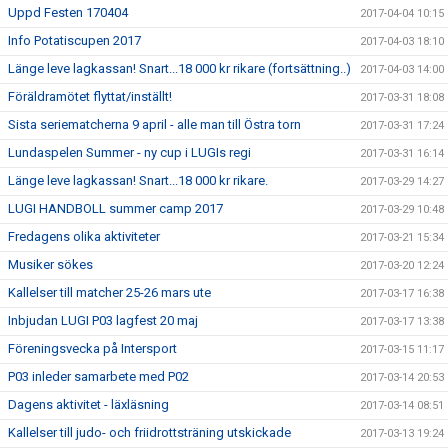
Uppd Festen 170404
2017-04-04 10:15
Info Potatiscupen 2017
2017-04-03 18:10
Länge leve lagkassan! Snart...18 000 kr rikare (fortsättning..)
2017-04-03 14:00
Föräldramötet flyttat/inställt!
2017-03-31 18:08
Sista seriematcherna 9 april - alle man till Östra torn
2017-03-31 17:24
Lundaspelen Summer - ny cup i LUGIs regi
2017-03-31 16:14
Länge leve lagkassan! Snart...18 000 kr rikare.
2017-03-29 14:27
LUGI HANDBOLL summer camp 2017
2017-03-29 10:48
Fredagens olika aktiviteter
2017-03-21 15:34
Musiker sökes
2017-03-20 12:24
Kallelser till matcher 25-26 mars ute
2017-03-17 16:38
Inbjudan LUGI P03 lagfest 20 maj
2017-03-17 13:38
Föreningsvecka på Intersport
2017-03-15 11:17
P03 inleder samarbete med P02
2017-03-14 20:53
Dagens aktivitet - läxläsning
2017-03-14 08:51
Kallelser till judo- och friidrottsträning utskickade
2017-03-13 19:24