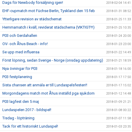
Dags för Newbody försäljning igen!
2018-02-04 14:41
EHF-cupmatch mot Füchse Berlin, Tyskland den 15 feb
2018-01-31 08:52
Ytterligare revision av städschemat
2018-01-25 11:33
Hemmamatch i kväll, reviderat städschema (VIKTIGT!!!)
2018-01-25 10:35
P03 och Gerdahallen
2018-01-24 20:00
OV- och Åhus Beach - info!
2018-01-23 23:00
Se upp med influensa
2018-01-22 14:49
Först löpning, sedan Sverige - Norge (onsdag uppdatering)
2018-01-21 18:59
Nya övningar för P03
2018-01-18 16:00
P03 festplanering
2018-01-17 17:50
Sista chansen att anmäla er till Lundaspelsfesten!!
2018-01-17 15:02
Morgondagens match mot Åhus inställd pga sjukdom
2018-01-12 14:48
P03 lagfest den 5 maj
2018-01-09 21:21
Lundaspelen 2017 - bildspel!
2018-01-08 00:22
Tisdag - löpträning
2018-01-07 11:58
Tack för ett historiskt Lundaspel!
2018-01-03 23:35