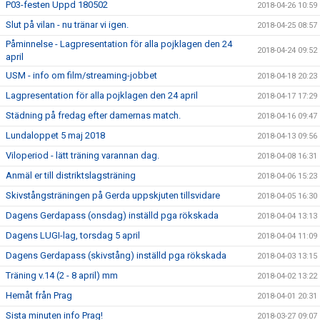
P03-festen Uppd 180502
2018-04-26 10:59
Slut på vilan - nu tränar vi igen.
2018-04-25 08:57
Påminnelse - Lagpresentation för alla pojklagen den 24
2018-04-24 09:52
april
USM - info om film/streaming-jobbet
2018-04-18 20:23
Lagpresentation för alla pojklagen den 24 april
2018-04-17 17:29
Städning på fredag efter damernas match.
2018-04-16 09:47
Lundaloppet 5 maj 2018
2018-04-13 09:56
Viloperiod - lätt träning varannan dag.
2018-04-08 16:31
Anmäl er till distriktslagsträning
2018-04-06 15:23
Skivstångsträningen på Gerda uppskjuten tillsvidare
2018-04-05 16:30
Dagens Gerdapass (onsdag) inställd pga rökskada
2018-04-04 13:13
Dagens LUGI-lag, torsdag 5 april
2018-04-04 11:09
Dagens Gerdapass (skivstång) inställd pga rökskada
2018-04-03 13:15
Träning v.14 (2 - 8 april) mm
2018-04-02 13:22
Hemåt från Prag
2018-04-01 20:31
Sista minuten info Prag!
2018-03-27 09:07