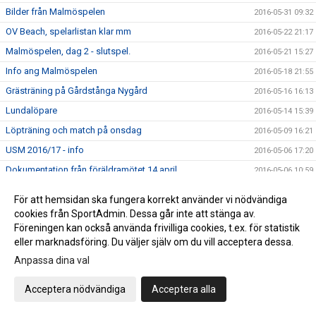
Bilder från Malmöspelen
2016-05-31 09:32
OV Beach, spelarlistan klar mm
2016-05-22 21:17
Malmöspelen, dag 2 - slutspel.
2016-05-21 15:27
Info ang Malmöspelen
2016-05-18 21:55
Grästräning på Gårdstånga Nygård
2016-05-16 16:13
Lundalöpare
2016-05-14 15:39
Löpträning och match på onsdag
2016-05-09 16:21
USM 2016/17 - info
2016-05-06 17:20
Dokumentation från föräldramötet 14 april
2016-05-06 10:59
Träning framöver
2016-04-30 10:30
För att hemsidan ska fungera korrekt använder vi nödvändiga
Träning på gräs - grill hos Ramel
2016-04-27 20:41
cookies från SportAdmin. Dessa går inte att stänga av.
Föreningen kan också använda frivilliga cookies, t.ex. för statistik
Ingen träning - gå på match
2016-04-26 18:57
eller marknadsföring. Du väljer själv om du vill acceptera dessa.
Målvaktsträning på lördag
2016-04-18 16:40
Anpassa dina val
Löpning på tisdagsfysen och LUGI P03 springer
2016-04-17 12:23
Lundaloppet
Acceptera nödvändiga
Acceptera alla
Lagen i Potatiscupen
2016-04-15 12:05