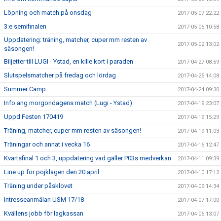
Löpning och match på onsdag
2017-05-07 22:22
3:e semifinalen
2017-05-06 10:58
Uppdatering: träning, matcher, cuper mm resten av
2017-05-02 13:02
säsongen!
Biljetter till LUGI - Ystad, en kille kort i paraden
2017-04-27 08:59
Slutspelsmatcher på fredag och lördag
2017-04-25 14:08
Summer Camp
2017-04-24 09:30
Info ang morgondagens match (Lugi - Ystad)
2017-04-19 23:07
Uppd Festen 170419
2017-04-19 15:29
Träning, matcher, cuper mm resten av säsongen!
2017-04-19 11:03
Träningar och annat i vecka 16
2017-04-16 12:47
Kvartsfinal 1 och 3, uppdatering vad gäller P03s medverkan
2017-04-11 09:39
Line up för pojklagen den 20 april
2017-04-10 17:12
Träning under påsklovet
2017-04-09 14:34
Intresseanmälan USM 17/18
2017-04-07 17:00
Kvällens jobb för lagkassan
2017-04-06 13:07