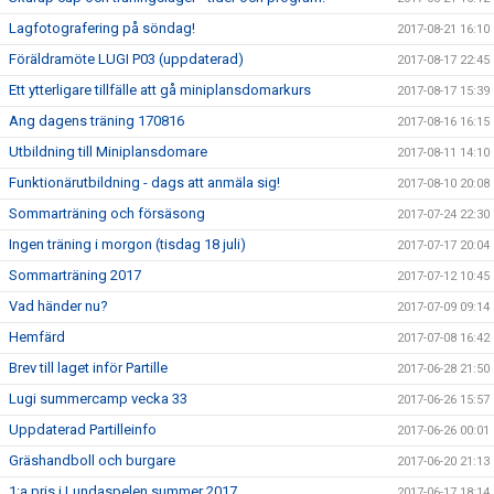
Lagfotografering på söndag!
2017-08-21 16:10
Föräldramöte LUGI P03 (uppdaterad)
2017-08-17 22:45
Ett ytterligare tillfälle att gå miniplansdomarkurs
2017-08-17 15:39
Ang dagens träning 170816
2017-08-16 16:15
Utbildning till Miniplansdomare
2017-08-11 14:10
Funktionärutbildning - dags att anmäla sig!
2017-08-10 20:08
Sommarträning och försäsong
2017-07-24 22:30
Ingen träning i morgon (tisdag 18 juli)
2017-07-17 20:04
Sommarträning 2017
2017-07-12 10:45
Vad händer nu?
2017-07-09 09:14
Hemfärd
2017-07-08 16:42
Brev till laget inför Partille
2017-06-28 21:50
Lugi summercamp vecka 33
2017-06-26 15:57
Uppdaterad Partilleinfo
2017-06-26 00:01
Gräshandboll och burgare
2017-06-20 21:13
1:a pris i Lundaspelen summer 2017
2017-06-17 18:14