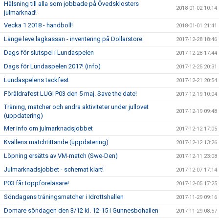
Hälsning till alla som jobbade på Övedsklosters
2018-01-02 10:14
julmarknad!
Vecka 1 2018 - handboll!
2018-01-01 21:41
Länge leve lagkassan - inventering på Dollarstore
2017-12-28 18:46
Dags för slutspel i Lundaspelen
2017-12-28 17:44
Dags för Lundaspelen 2017! (info)
2017-12-25 20:31
Lundaspelens tackfest
2017-12-21 20:54
Föräldrafest LUGI P03 den 5 maj. Save the date!
2017-12-19 10:04
Träning, matcher och andra aktiviteter under jullovet
2017-12-19 09:48
(uppdatering)
Mer info om julmarknadsjobbet
2017-12-12 17:05
Kvällens matchtittande (uppdatering)
2017-12-12 13:26
Löpning ersätts av VM-match (Swe-Den)
2017-12-11 23:08
Julmarknadsjobbet - schemat klart!
2017-12-07 17:14
P03 får toppföreläsare!
2017-12-05 17:25
Söndagens träningsmatcher i Idrottshallen
2017-11-29 09:16
Domare söndagen den 3/12 kl. 12-15 i Gunnesbohallen
2017-11-29 08:57