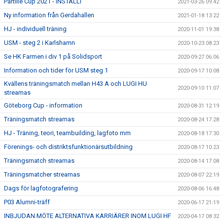
Partille Cup 2021 - INSTÄLLT
2021-03-26 09:42
Ny information från Gerdahallen
2021-01-18 13:22
HJ - individuell träning
2020-11-01 19:38
USM - steg 2 i Karlshamn
2020-10-23 08:23
Se HK Farmen i div 1 på Solidsport
2020-09-27 06:06
Information och tider för USM steg 1
2020-09-17 10:08
Kvällens träningsmatch mellan H43 A och LUGI HU
2020-09-10 11:07
streamas
Göteborg Cup - information
2020-08-31 12:19
Träningsmatch streamas
2020-08-24 17:28
HJ - Träning, teori, teambuilding, lagfoto mm
2020-08-18 17:30
Förenings- och distriktsfunktionärsutbildning
2020-08-17 10:23
Träningsmatch streamas
2020-08-14 17:08
Träningsmatcher streamas
2020-08-07 22:19
Dags för lagfotografering
2020-08-06 16:48
P03 Alumni-träff
2020-06-17 21:19
INBJUDAN MÖTE ALTERNATIVA KARRIÄRER INOM LUGI HF
2020-04-17 08:32