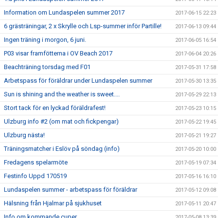
Information om Lundaspelen summer 2017
2017-06-15 22:23
6 grästräningar, 2 x Skrylle och Lsp-summer inför Partille!
2017-06-13 09:44
Ingen träning i morgon, 6 juni.
2017-06-05 16:54
P03 visar framfötterna i OV Beach 2017
2017-06-04 20:26
Beachträning torsdag med F01
2017-05-31 17:58
Arbetspass för föräldrar under Lundaspelen summer
2017-05-30 13:35
Sun is shining and the weather is sweet....
2017-05-29 22:13
Stort tack för en lyckad föräldrafest!
2017-05-23 10:15
Ulzburg info #2 (om mat och fickpengar)
2017-05-22 19:45
Ulzburg nästa!
2017-05-21 19:27
Träningsmatcher i Eslöv på söndag (info)
2017-05-20 10:00
Fredagens spelarmöte
2017-05-19 07:34
Festinfo Uppd 170519
2017-05-16 16:10
Lundaspelen summer - arbetspass för föräldrar
2017-05-12 09:08
Hälsning från Hjalmar på sjukhuset
2017-05-11 20:47
Info om kommande cuper
2017-05-08 13:39