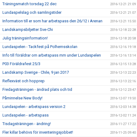
Träningsmatch torsdag 22 dec
2016-12-21 21:09
Lundaspelslag och samlingstider
2016-12-21 21:07
Information till er som har arbetspass den 26/12 i Arenan
2016-12-21 15:50
Landskampsbiljetter Sve-Chi
2016-12-18 22:28
Julig träningsinformation!
2016-12-18 20:58
Lundaspelen - Tackfest på Polhemsskolan
2016-12-16 19:18
Info till föräldrar om arbetspass mm under Lundaspelen
2016-12-16 13:14
P03 Föräldrafest 25/3
2016-12-15 13:28
Landskamp Sverige - Chile, 9 jan 2017
2016-12-13 22:23
Reflexväst och hopprep
2016-12-13 22:16
Fredagsträningen - ändrad plats och tid
2016-12-12 23:47
Påminnelse New Body!
2016-12-07 19:50
Lundaspelen - arbetspass version 2
2016-12-03 14:38
Lundaspelen - arbetspass
2016-12-02 11:24
Tisdagsträningen - ändring!
2016-11-27 17:22
Fler killar behövs för inventeringsjobbet!
2016-11-25 09:40