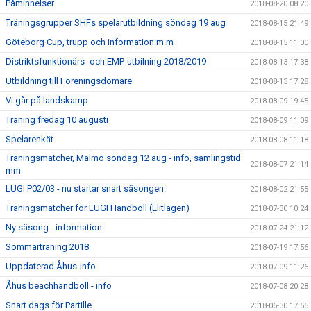
Påminnelser
2018-08-20 08:20
Träningsgrupper SHFs spelarutbildning söndag 19 aug
2018-08-15 21:49
Göteborg Cup, trupp och information m.m
2018-08-15 11:00
Distriktsfunktionärs- och EMP-utbilning 2018/2019
2018-08-13 17:38
Utbildning till Föreningsdomare
2018-08-13 17:28
Vi går på landskamp
2018-08-09 19:45
Träning fredag 10 augusti
2018-08-09 11:09
Spelarenkät
2018-08-08 11:18
Träningsmatcher, Malmö söndag 12 aug - info, samlingstid
2018-08-07 21:14
mm
LUGI P02/03 - nu startar snart säsongen.
2018-08-02 21:55
Träningsmatcher för LUGI Handboll (Elitlagen)
2018-07-30 10:24
Ny säsong - information
2018-07-24 21:12
Sommarträning 2018
2018-07-19 17:56
Uppdaterad Åhus-info
2018-07-09 11:26
Åhus beachhandboll - info
2018-07-08 20:28
Snart dags för Partille
2018-06-30 17:55