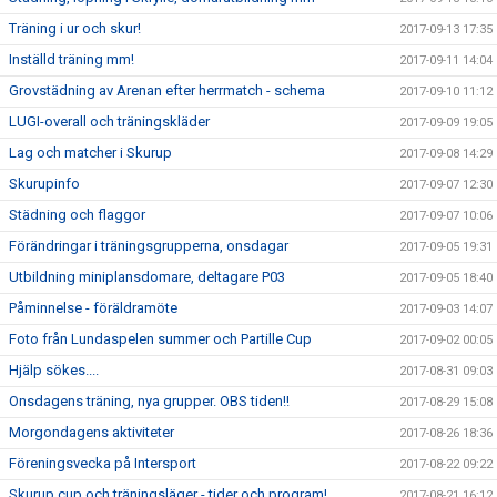
Träning i ur och skur!
2017-09-13 17:35
Inställd träning mm!
2017-09-11 14:04
Grovstädning av Arenan efter herrmatch - schema
2017-09-10 11:12
LUGI-overall och träningskläder
2017-09-09 19:05
Lag och matcher i Skurup
2017-09-08 14:29
Skurupinfo
2017-09-07 12:30
Städning och flaggor
2017-09-07 10:06
Förändringar i träningsgrupperna, onsdagar
2017-09-05 19:31
Utbildning miniplansdomare, deltagare P03
2017-09-05 18:40
Påminnelse - föräldramöte
2017-09-03 14:07
Foto från Lundaspelen summer och Partille Cup
2017-09-02 00:05
Hjälp sökes....
2017-08-31 09:03
Onsdagens träning, nya grupper. OBS tiden!!
2017-08-29 15:08
Morgondagens aktiviteter
2017-08-26 18:36
Föreningsvecka på Intersport
2017-08-22 09:22
Skurup cup och träningsläger - tider och program!
2017-08-21 16:12