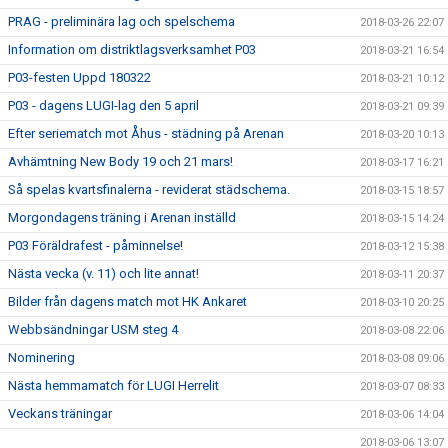
PRAG - preliminära lag och spelschema
2018-03-26 22:07
Information om distriktlagsverksamhet P03
2018-03-21 16:54
P03-festen Uppd 180322
2018-03-21 10:12
P03 - dagens LUGI-lag den 5 april
2018-03-21 09:39
Efter seriematch mot Åhus - städning på Arenan
2018-03-20 10:13
Avhämtning New Body 19 och 21 mars!
2018-03-17 16:21
Så spelas kvartsfinalerna - reviderat städschema.
2018-03-15 18:57
Morgondagens träning i Arenan inställd
2018-03-15 14:24
P03 Föräldrafest - påminnelse!
2018-03-12 15:38
Nästa vecka (v. 11) och lite annat!
2018-03-11 20:37
Bilder från dagens match mot HK Ankaret
2018-03-10 20:25
Webbsändningar USM steg 4
2018-03-08 22:06
Nominering
2018-03-08 09:06
Nästa hemmamatch för LUGI Herrelit
2018-03-07 08:33
Veckans träningar
2018-03-06 14:04
2018-03-06 13:07