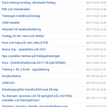
Extra träning torsdag, utbokade fredag
2017-10-24 14:43
P03 och Gerdahallen
2017-10-24 14:30
Träningen inställd på tisdag
2017-10-22 16:28
USM resultat
2017-10-22 16:26
Inbjudan till spelarutbildning
2017-10-20 16:20
Fredag 20 okt: teori och derby!
2017-10-18 17:17
Kom och heja på Liam, Max & P02
2017-10-10 20:55
Arena Cup - spelarlista och info!
2017-10-09 22:22
Nya overallen hämtas på fredagsträningen
2017-10-09 18:41
Kurs - Distriktsfunktionär 2017/18 (nytt tillfälle)
2017-10-04 14:55
Träning v. 40, 2-8 okt - uppdatering
2017-10-03 21:01
Kioskschema
2017-09-30 20:16
USM info
2017-09-26 22:31
Arbetsuppgifter Handbollsfrossa 28 sep
2017-09-25 10:46
Ta chansen: sponsra och få synlighet på LUGI P03s
2017-09-17 21:35
overaller och träningströjor!
Städning, löpning i Skrylle, domarutbildning mm
2017-09-15 13:10